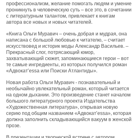
профессионализм, желание помогать людям и умение
проникнуть в человеческую суть – все это, в сочетании
с литературным талантом, привлекает к книгам
автора все новых и новых читателей.
«Книга Ольги Муравич – очень добрая и мудрая, она
написана с большой любовью к читателю, – считает
искусствовед и историк моды Александр Васильев. –
Прекрасный слог, потрясающий юмор,
захватывающий сюжет, запоминающиеся герои – вот
те самые ингредиенты, из которых получился роман
«Адвокат’
essa
или Поиски Атлантиды».
Новая работа Ольги Муравич - познавательный и
необычайно увлекательный роман, который читается
на одном дыхании. Это произведение станет началом
большого литературного проекта Издательства
«Художественная литература», открывая новую
серию под общим названием «Адвокат’
essa
», которая
должна заполнить складывающийся вакуум в женской
прозе.
В презентации и творческой встрече с автором