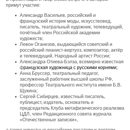
примут участие:
Александр Васильев, российский и
французский историк моды, искусствовед,
писатель, театральный художник, телеведущий,
почётный член Российской академии
художеств;
Левон Оганезов, выдающийся советский и
российский пианист-виртуоз, композитор, актёр
и телеведущий, Народный артист России;
Александра Отиева-Бэлза, всемирно известная
ф
ранцузская художница с русскими корнями;
Анна Бруссер, театральный педагог,
заслуженный работник высшей школы РФ,
профессор Театрального института имени Б.В.
Щукина;
Сергей Сибирцев, известный писатель,
публицист, издатель, основатель и
председатель Клуба метафизического реализма
ЦДЛ, член Редакционного совета журнала
«Отечественные записки»,
а также известные российские писатели и деятели